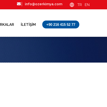
info@ozerkimya.com
TR
EN
RKALAR
İLETİŞİM
+90 216 415 52 77